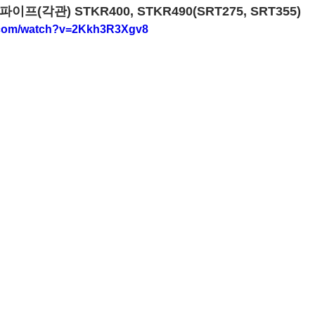
파이프(각관) STKR400, STKR490(SRT275, SRT355)
e.com/watch?v=2Kkh3R3Xgv8