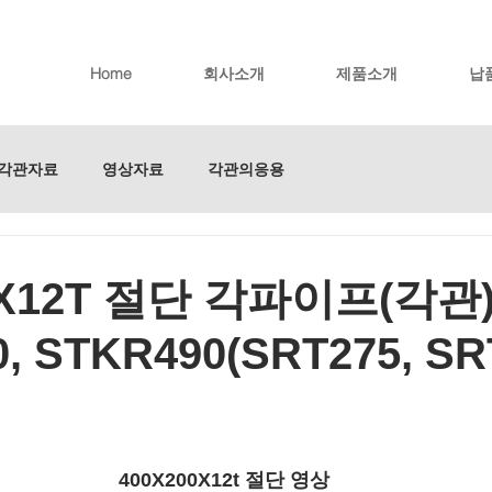
Home
회사소개
제품소개
납
각관자료
영상자료
각관의응용
0X12T 절단 각파이프(각관
, STKR490(SRT275, SRT
​400X200X12t 절단 영상