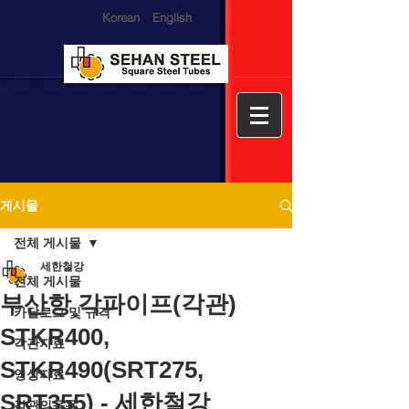
Korean
English
게시물
전체 게시물
세한철강
전체 게시물
부산항 각파이프(각관)
카달로그 및 규격
STKR400,
각관자료
STKR490(SRT275,
영상자료
SRT355) - 세한철강
각관의응용