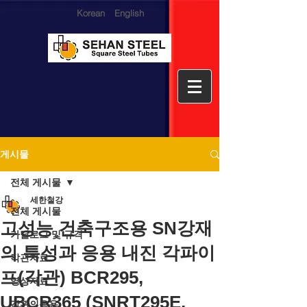
Korean
English
게시물
전체 게시물
세한철강
전체 게시물
고성능 건축구조용 SN강재
카달로그 및 규격
의 특성과 응용 내진 각파이
각관자료
프(각관) BCR295,
영상자료
UBCR365 (SNRT295E,
각관의응용