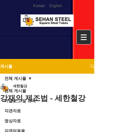
Korean
English
게시물
전체 게시물
세한철강
전체 게시물
강재의 제조법 - 세한철강
카달로그 및 규격
각관자료
영상자료
각관의응용