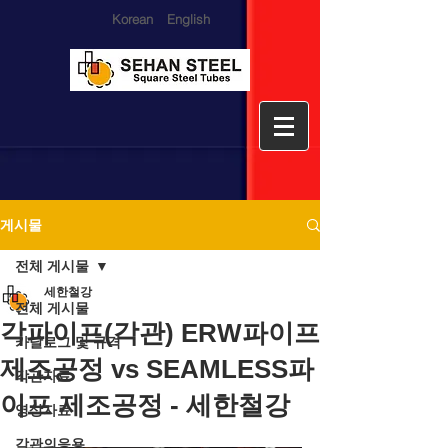
Korean
English
게시물
전체 게시물
세한철강
전체 게시물
각파이프(각관) ERW파이프
카달로그 및 규격
제조공정 vs SEAMLESS파
각관자료
이프 제조공정 - 세한철강
영상자료
각관의응용